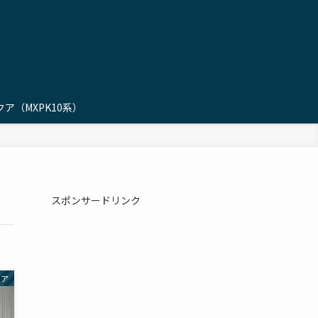
ア（MXPK10系）
スポンサードリンク
クア