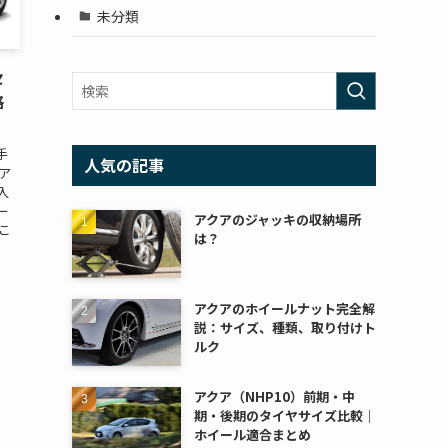
未分類
セ
格
手
人気の記事
ア
入
ー
アクアのジャッキの収納場所
こ
は？
アクアのホイールナット完全解
説：サイズ、種類、取り付けト
ルク
アクア（NHP10）前期・中
期・後期のタイヤサイズ比較｜
ホイール適合まとめ