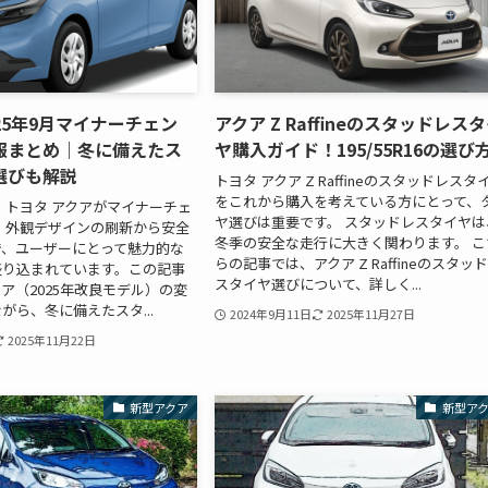
25年9月マイナーチェン
アクア Z Raffineのスタッドレス
報まとめ｜冬に備えたス
ヤ購入ガイド！195/55R16の選び
選びも解説
トヨタ アクア Z Raffineのスタッドレスタ
をこれから購入を考えている方にとって、
日、トヨタ アクアがマイナーチェ
ヤ選びは重要です。 スタッドレスタイヤは
 外観デザインの刷新から安全
冬季の安全な走行に大きく関わります。 こ
で、ユーザーにとって魅力的な
らの記事では、アクア Z Raffineのスタッ
盛り込まれています。この記事
スタイヤ選びについて、詳しく...
ア（2025年改良モデル）の変
がら、冬に備えたスタ...
2024年9月11日
2025年11月27日
2025年11月22日
新型アクア
新型ア