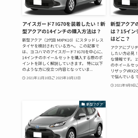
アイスガード7 IG70を装着したい！新
新型アクアの
型アクアの14インチの購入方法は？
は？15イ
はどこ？
新型アクア（2代目 MXPK10）にスタッドレス
タイヤを検討されている方へ。 この記事で
アクアにブリ
は、ヨコハマのアイスガード7 IG70を中心に、
したい方必見！
14インチのホイールセットを購入する際のポ
な情報です。 1
イントを詳しく解説していきます。 特に以下
のホイールセッ
のような方に役立つ内容となっていま...
リザックVRX
で悩んでいる で
2021年11月10日
2025年10月13日
2021年9月9日
新型アクア