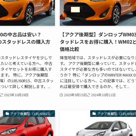
10の中古品は安い？
【アクア後期型】ダンロップWM0
15のスタッドレスの購入方
タッドレスをお得に購入！WM02
価格比較
0のスタッドレスタイヤを少しで
降雪地域では、スタッドレスが必要になり
たいと考えている方へ、 中古
す。 アクア後期型に乗っていて、スタッド
スタイヤセットをお得に購入す
スタイヤが必要な方も多いのではないでし
ます。 特に、アクア後期型
うか？ 特に「ダンロップのWINTER MAXX 0
降）の185/60R15、中古スタッ
に注目している方へ、この記事では、どう
ついて詳しく解説します。...
れば最安値で購入できるのか、そして...
2025年10月28日
2020年9月15日
2024年10月11日
アクア後期型（185/60R15）
アクア後期型（185/60R1