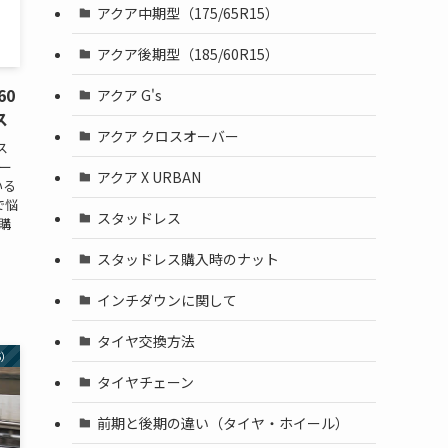
アクア中期型（175/65R15）
アクア後期型（185/60R15）
60
アクア G's
ス
アクア クロスオーバー
ス
ガー
アクア X URBAN
いる
で悩
スタッドレス
購
スタッドレス購入時のナット
インチダウンに関して
タイヤ交換方法
5）
タイヤチェーン
前期と後期の違い（タイヤ・ホイール）