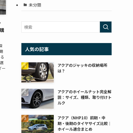
未分類
ッ
の購
探
人気の記事
期
する
の選
アクアのジャッキの収納場所
ホイー
は？
アクアのホイールナット完全解
説：サイズ、種類、取り付けト
ルク
アクア（NHP10）前期・中
期・後期のタイヤサイズ比較｜
ホイール適合まとめ