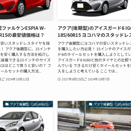
ファルケンESPIA W-
アクア(後期型)のアイスガード6 IG
/60R15の最安値価格は？
185/60R15 ヨコハマのスタッドレ
に安いスタッドレスタイヤを探
アクア後期型にヨコハマの安いスタッドレ
！ アクア後期型に、15インチ
を購入したい方必見！ 15インチのアイス
-ACEを安く購入する方法を紹介し
ド6のホイールセットを購入しようとして
に装着できる15インチのサイズ
アイスガード6 IG60と他のタイヤとの比較
W-ACEはどこで買うと安いの？ フ
んでいる できるだけ安くホイールセットを
ールセットの購入方法...
入をしようと考えている ここでは...
日
2024年10月12日
2017年8月25日
2024年10月7日
アクア後期型（185/60R15）
アクア後期型（185/60R1