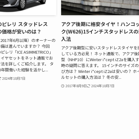
のピレリ スタッドレス
アクア後期に格安タイヤ！ハンコ
15の価格が安いのは？
ク(W626)15インチスタッドレス
入法
2017年6月以降）のオーナーの
備は進んでいますか？ 今回
アクア後期型に安いスタッドレスタイヤを
レリ「ICE ASIMMETRICO」
している方必見！ ネット通販で、アクア後
タイヤセットをネット通販でお
型（NHP10）にWinter i*cept iZ2aを購入
法を詳しくご紹介します。 タ
時の疑問に答えます。 15インチのサイズ
年間働いた経験を活かし...
び方は？ Winter i*cept iZ2aは安いの？ 
ルセットの購入方法は？ 冬の安...
2024年10月7日
2017年8月9日
2024年10月7日